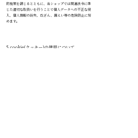
的施策を講じるとともに、当ショップでは関連法令に準
じた適切な取扱いを行うことで個人データへの不正な侵
入、個人情報の紛失、改ざん、漏えい等の危険防止に努
めます。
5.cookie(クッキー)の使用について
makkiは、お客様によりよいサービスを提供するため、
cookie （クッキー）を使用することがありますが、これ
により個人を特定できる情報の収集を行えるものではな
く、お客様のプライバシーを侵害することはございませ
ん。
また、cookie （クッキー）の受け入れを希望されない場
合は、ブラウザの設定で変更することができます。
※cookie （クッキー）とは、サーバーコンピュータから
お客様のブラウザに送信され、お客様が使用しているコ
ンピュータのハードディスクに蓄積される情報です。
6.SSLの使用について
個人情報の入力時には、セキュリティ確保のため、これ