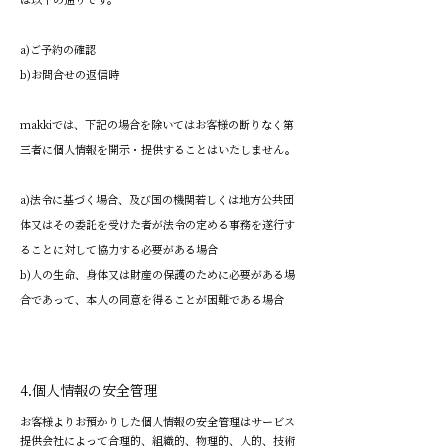
a)ご予約の確認
b)お問合せの返信時
makkiでは、下記の場合を除いてはお客様の断りなく第
三者に個人情報を開示・提供することはいたしません。
a)法令に基づく場合、及び国の機関若しくは地方公共団
体又はその委託を受けた者が法令の定める事務を遂行す
ることに対して協力する必要がある場合
b)人の生命、身体又は財産の保護のために必要がある場
合であって、本人の同意を得ることが困難である場合
4.個人情報の安全管理
お客様よりお預かりした個人情報の安全管理はサービス
提供会社によって合理的、組織的、物理的、人的、技術